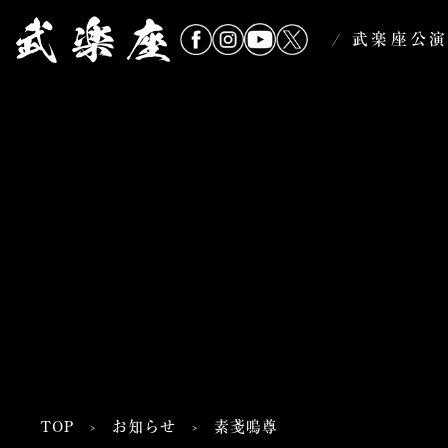
武楽座公
TOP
お知らせ
素戔嗚尊
>
>